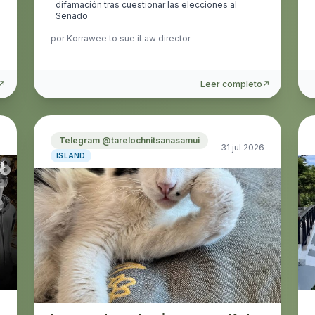
difamación tras cuestionar las elecciones al
Senado
por
Korrawee to sue iLaw director
↗
Leer completo
↗
Telegram @tarelochnitsanasamui
31 jul 2026
ISLAND