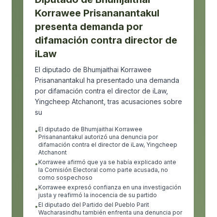
Korrawee Prisananantakul
presenta demanda por
difamación contra director de
iLaw
El diputado de Bhumjaithai Korrawee
Prisananantakul ha presentado una demanda
por difamación contra el director de iLaw,
Yingcheep Atchanont, tras acusaciones sobre
su
El diputado de Bhumjaithai Korrawee
•
Prisananantakul autorizó una denuncia por
difamación contra el director de iLaw, Yingcheep
Atchanont
Korrawee afirmó que ya se había explicado ante
•
la Comisión Electoral como parte acusada, no
como sospechoso
Korrawee expresó confianza en una investigación
•
justa y reafirmó la inocencia de su partido
El diputado del Partido del Pueblo Parit
•
Wacharasindhu también enfrenta una denuncia por