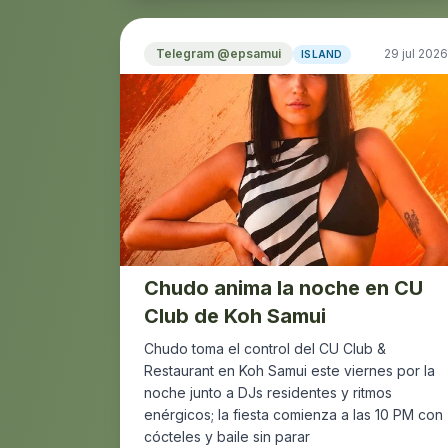
Telegram @epsamui
29 jul 2026
ISLAND
Chudo anima la noche en CU
Club de Koh Samui
Chudo toma el control del CU Club &
Restaurant en Koh Samui este viernes por la
noche junto a DJs residentes y ritmos
enérgicos; la fiesta comienza a las 10 PM con
cócteles y baile sin parar