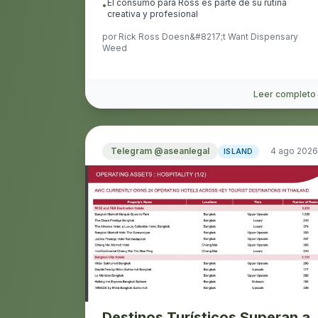
El consumo para Ross es parte de su rutina
•
creativa y profesional
por
Rick Ross Doesn&#8217;t Want Dispensary
Weed
Leer completo
Telegram @aseanlegal
4 ago 2026
ISLAND
Destinos Turísticos Superan a