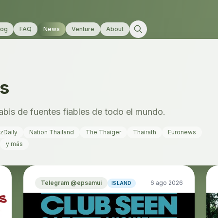
log
FAQ
News
Venture
About
is
nabis de fuentes fiables de todo el mundo.
zDaily
Nation Thailand
The Thaiger
Thairath
Euronews
y más
Telegram @epsamui
6 ago 2026
ISLAND