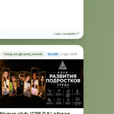
Leer completo
↗
Telegram @samui_events
2 ago 2026
ISLAND
Nuevo club 'СРЕДА' ofrece