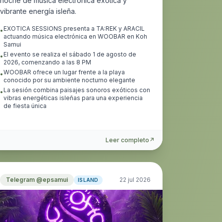
noche de música electrónica exótica y
vibrante energía isleña.
EXOTICA SESSIONS presenta a TA:REK y ARACIL
•
actuando música electrónica en WOOBAR en Koh
Samui
El evento se realiza el sábado 1 de agosto de
•
2026, comenzando a las 8 PM
WOOBAR ofrece un lugar frente a la playa
•
conocido por su ambiente nocturno elegante
La sesión combina paisajes sonoros exóticos con
•
vibras energéticas isleñas para una experiencia
de fiesta única
Leer completo
↗
Telegram @epsamui
22 jul 2026
ISLAND