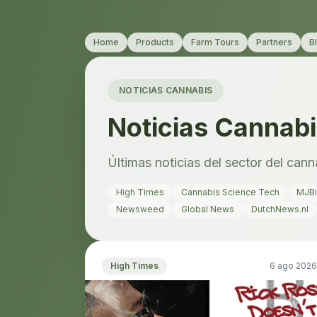
Home
Products
Farm Tours
Partners
B
NOTICIAS CANNABIS
Noticias Cannab
Últimas noticias del sector del can
High Times
Cannabis Science Tech
MJBi
Newsweed
Global News
DutchNews.nl
High Times
6 ago 2026