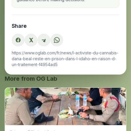
Share
https://www.oglab.com/fr/news/l-activiste-du-cannabis-
dana-beal-reste-en-prison-dans-l-idaho-en-raison-d-
un-traitement-f4954ad5
More from OG Lab