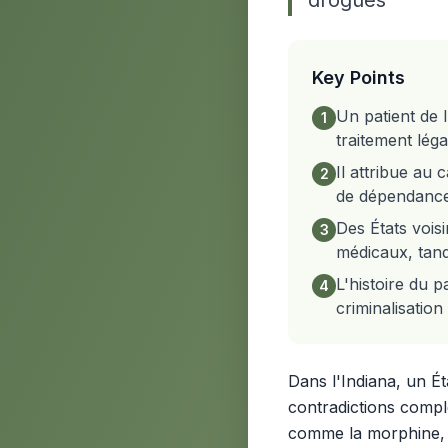
drogues
Key Points
Un patient de
1
traitement léga
Il attribue au 
2
de dépendanc
Des États vois
3
médicaux, tandi
L'histoire du p
4
criminalisatio
Dans l'Indiana, un Éta
contradictions compl
comme la morphine, le