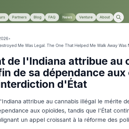
urs
Partners
Blog
FAQ
News
Venture
About
 2026
•
Destroyed Me Was Legal. The One That Helped Me Walk Away Was 
t de l'Indiana attribue au
a fin de sa dépendance aux
interdiction d'État
'Indiana attribue au cannabis illégal le mérite de
dépendance aux opioïdes, tandis que l'État conti
lignant un appel croissant à la réforme des poli