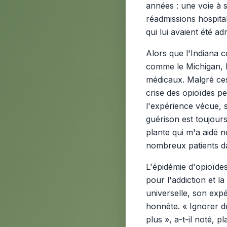
années : une voie à su
réadmissions hospital
qui lui avaient été a
Alors que l'Indiana c
comme le Michigan, l'
médicaux. Malgré ces
crise des opioïdes per
l'expérience vécue, s
guérison est toujours
plante qui m'a aidé n
nombreux patients da
L'épidémie d'opioïdes
pour l'addiction et l
universelle, son expé
honnête. « Ignorer de
plus », a-t-il noté,