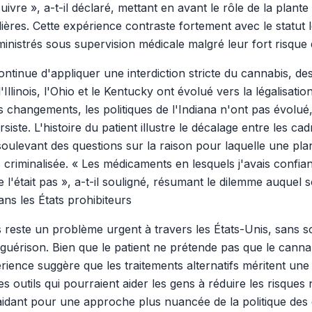
ivre », a-t-il déclaré, mettant en avant le rôle de la plante
ières. Cette expérience contraste fortement avec le statut l
dministrés sous supervision médicale malgré leur fort risqu
ontinue d'appliquer une interdiction stricte du cannabis, des
Illinois, l'Ohio et le Kentucky ont évolué vers la légalisa
 changements, les politiques de l'Indiana n'ont pas évolué
siste. L'histoire du patient illustre le décalage entre les ca
oulevant des questions sur la raison pour laquelle une plan
 criminalisée. « Les médicaments en lesquels j'avais confian
e l'était pas », a-t-il souligné, résumant le dilemme auquel
ns les États prohibiteurs
 reste un problème urgent à travers les États-Unis, sans so
a guérison. Bien que le patient ne prétende pas que le canna
rience suggère que les traitements alternatifs méritent une
s outils qui pourraient aider les gens à réduire les risques
 plaidant pour une approche plus nuancée de la politique de