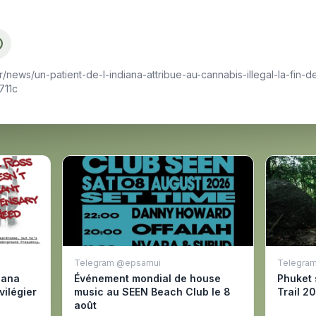
r/news/un-patient-de-l-indiana-attribue-au-cannabis-illegal-la-fi
711c
Telegram @epsamui
Telegram
uana
Événement mondial de house
Phuket 
vilégier
music au SEEN Beach Club le 8
Trail 2
août