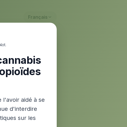
Français
Not.
 cannabis
 opioïdes
 l'avoir aidé à se
nue d'interdire
tiques sur les