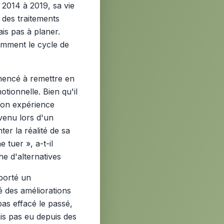
e 2014 à 2019, sa vie
 des traitements
is pas à planer.
comment le cycle de
mmencé à remettre en
ionnelle. Bien qu'il
 son expérience
rvenu lors d'un
er la réalité de sa
e tuer », a-t-il
e d'alternatives
pporté un
é des améliorations
pas effacé le passé,
ais pas eu depuis des