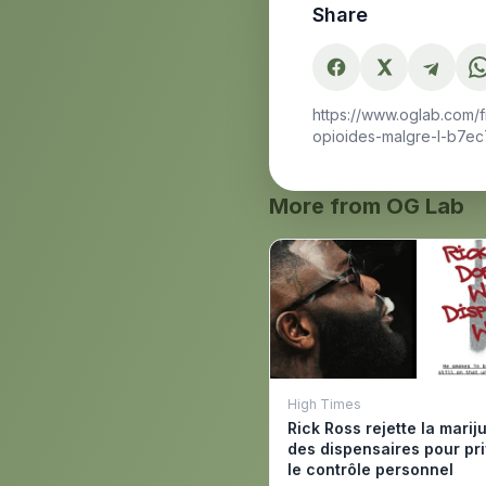
Share
https://www.oglab.com/f
opioides-malgre-l-b7ec
More from OG Lab
High Times
Rick Ross rejette la marij
des dispensaires pour pri
le contrôle personnel