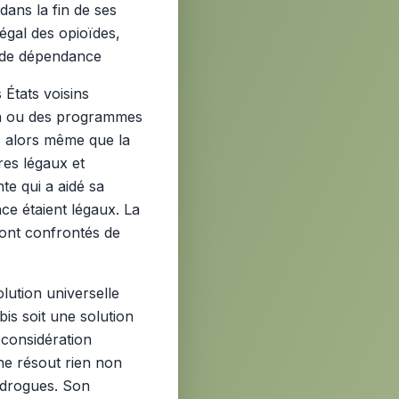
 dans la fin de ses
égal des opioïdes,
e de dépendance
 États voisins
tion ou des programmes
, alors même que la
dres légaux et
te qui a aidé sa
ce étaient légaux. La
 sont confrontés de
lution universelle
bis soit une solution
 considération
 ne résout rien non
s drogues. Son