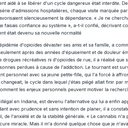
ment aidé à se libérer d'un cycle dangereux était interdite. D
série d'admissions hospitalières, chaque visite marquée par
favorisaient silencieusement la dépendance. « Je ne chercha
t je faisais confiance au système », a-t-il confié, décrivant 
ent était devenu sa nouvelle normalité
l'épidémie d'opioïdes dévaster ses amis et sa famille, a co
seulement après des années d'épuisement et de douleur émot
 drogues récréatives ni d'opioïdes de rue, il a réalisé que
ersonnes perdues à cause de l'addiction. Le tournant est su
ersonnel avec sa jeune petite-fille, qui l'a forcé à affront
 changeait, le cycle dans lequel j'étais piégé allait finir par m
comment les enjeux personnels peuvent motiver la recherch
illégal en Indiana, est devenu l'alternative qui lui a enfin a
ant avec prudence et sans intention de planer, il a constat
de l'anxiété et de la stabilité générale. « Le cannabis n'a 
 cure miracle. Mais il m'a donné quelque chose que je n'av