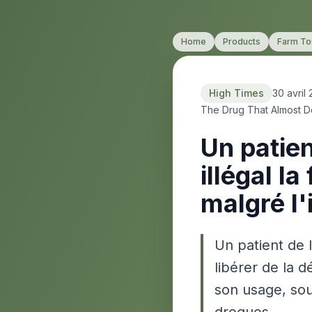
Home
Products
Farm To
High Times
30 avril
The Drug That Almost 
Un patien
illégal l
malgré l'
Un patient de l
libérer de la 
son usage, sou