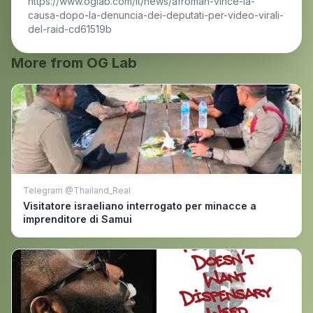
https://www.oglab.com/it/news/afroman-vince-la-
causa-dopo-la-denuncia-dei-deputati-per-video-virali-
del-raid-cd61519b
More from OG Lab
Telegram @Thailand_Real
Visitatore israeliano interrogato per minacce a
imprenditore di Samui