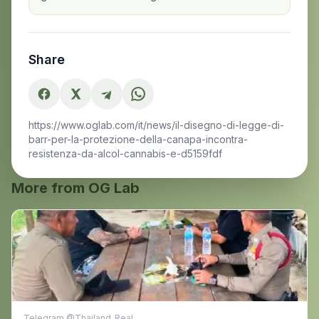
Share
https://www.oglab.com/it/news/il-disegno-di-legge-di-
barr-per-la-protezione-della-canapa-incontra-
resistenza-da-alcol-cannabis-e-d5159fdf
More from OG Lab
Telegram @Thailand_Real