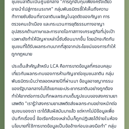
ชุมชนลาตินเป็นศูนย์กลาง "การถูกจับกุมเพียงครั้งเดียว
อาจนำไปสู่การเนรเทศ" กลุ่มพันธมิตรชี้ให้เห็นถึงความ
ท้าทายซับซ้อนที่ชาวลาตินเผชิญในจุดตัดของกัญชา การ
ตรวจคนเข้าเมือง และกระบวนการยุติธรรมทางอาญา
อุปสรรคด้านภาษาและการขาดโอกาสทางเศรษฐกิจที่มุ่งเป้า
เฉพาะยังทำให้ปัญหาเหล่านี้ซับซ้อนมากขึ้น โดยมักจะกีดกัน
ชุมชนที่ได้รับผลกระทบมากที่สุดจากประโยชน์ของการทำให้
ถูกกฎหมาย
ประเด็นสำคัญสำหรับ LCA คือการขาดข้อมูลที่ครอบคลุม
เกี่ยวกับผลกระทบของการห้ามกัญชาต่อชุมชนลาติน กลุ่ม
พันธมิตรเน้นว่าตลอดหลายปีที่ผ่านมา ข้อมูลอาชญากรรม
ของรัฐบาลกลางไม่ได้แยกแยะประชากรลาตินอย่างถูกต้อง
ทำให้ยากต่อการบันทึกผลกระทบเต็มรูปแบบของสงครามยา
เสพติด "เรารู้ว่าสงครามยาเสพติดส่งผลกระทบอย่างหนักต่อ
ชุมชนของเรา เราได้สัมผัสมันมาแล้ว แต่หากไม่มีข้อมูลเพื่อ
บันทึกเรื่องนี้ ข้อเรียกร้องเหล่านั้นก็ถูกปฏิเสธได้ง่ายในห้อง
นโยบายที่ใช้การขาดข้อมูลเป็นข้ออ้างก่อนจะลงมือทำ" กลุ่ม