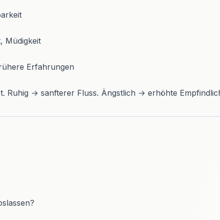
barkeit
t, Müdigkeit
rühere Erfahrungen
rt. Ruhig → sanfterer Fluss. Ängstlich → erhöhte Empfindlich
loslassen?