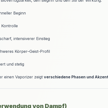
ioverfügbarkeit, den Beginn und den Stil der Wirkung.
hneller Beginn
 Kontrolle
charf, intensiverer Einstieg
hweres Körper–Geist-Profil
ert und stetig
er einen Vaporizer zeigt
verschiedene Phasen und Akzen
Verwendung von Dampf)