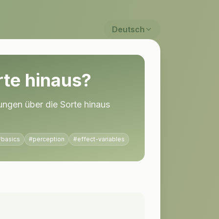
Deutsch
rte hinaus?
ngen über die Sorte hinaus
#
basics
#
perception
#
effect-variables