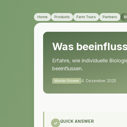
Home
Products
Farm Tours
Partners
B
Was beeinfluss
Erfahre, wie individuelle Biol
beeinflussen.
4. Dezember 2025
Master Grower
QUICK ANSWER
✓