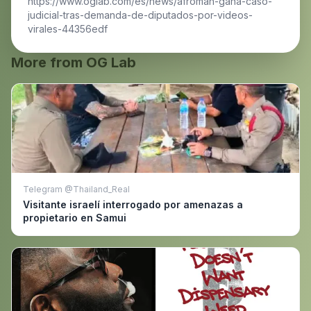
https://www.oglab.com/es/news/afroman-gana-caso-
judicial-tras-demanda-de-diputados-por-videos-
virales-44356edf
More from OG Lab
Telegram @Thailand_Real
Visitante israelí interrogado por amenazas a
propietario en Samui