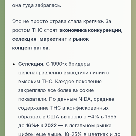
она туда забралась.
Это не просто «трава стала крепче». За
ростом THC стоят
экономика конкуренции
,
селекция
,
маркетинг
и
рынок
концентратов
.
Селекция.
С 1990-х бридеры
целенаправленно выводили линии с
высоким THC. Каждое поколение
закрепляло всё более высокие
показатели. По данным NIDA, среднее
содержание THC в конфискованных
образцах в США выросло с ~4% в 1995
до
16%+ к 2022
— в легальном рынке
цифры ещё выше, 18–25% в цветках и до