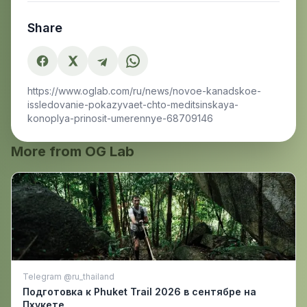
Share
https://www.oglab.com/ru/news/novoe-kanadskoe-
issledovanie-pokazyvaet-chto-meditsinskaya-
konoplya-prinosit-umerennye-68709146
More from OG Lab
Telegram @ru_thailand
Подготовка к Phuket Trail 2026 в сентябре на
Пхукете