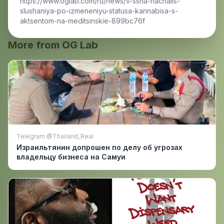
https://www.oglab.com/ru/news/v-ssha-nachalis-
slushaniya-po-izmeneniyu-statusa-kannabisa-s-
aktsentom-na-meditsinskie-899bc76f
More from OG Lab
Telegram @Thailand_Real
Израильтянин допрошен по делу об угрозах
владельцу бизнеса на Самуи