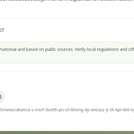
ational and based on public sources. Verify local regulations and off
/news/alverca-s-msrf-tbolth-pn-ch-khong-dy-vinicius-jr-th-kpr-bhl-n