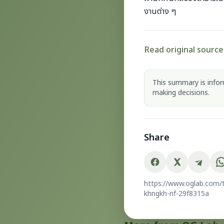
งานต่าง ๆ
Read original source
This summary is inform
making decisions.
Share
https://www.oglab.com/th
khngkh-nf-29f8315a