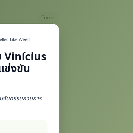
ไทย
elled Like Weed
ย Vinícius
แข่งขัน
ัฒจันทร์รบกวนการ