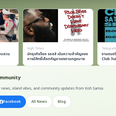
High Times
Telegra
สอบสวน
นักธุรกิจร็อค รอสส์ เน้นความสำคัญของ
งานดนตรี
การมีสิทธิ์เลือกกัญชาเองตามกฎหมาย
Club วันท
community
ily news, island vibes, and community updates from Koh Samui.
Facebook
All News
Blog