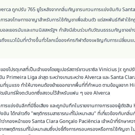
erca ถูกปรับ 765 ยูโรหลังจากกลิ่นกัญชารบกวนการแข่งขันกับ Sant
กการลงโทษทางอาญาสำหรับการใช้กัญชาเพื่อส่วนตัว แต่สหพันธ์กีฬาใช้กฎร
ฟุตบอลเยอรมันและเทนนิสสหรัฐฯ กำลังมีส่วนร่วมกับวัฒนธรรมกัญชาอย่า
อนถึงแนวโน้มที่กว้างขึ้นทั่วโลกเมื่อองค์กรกีฬาต้องเผชิญกับการเปลี่ยน
องโปรตุเกสที่เป็นเจ้าของโดยซูเปอร์สตาร์ชาวบราซิล Vinícius Jr. ถูกป
น Primeira Liga ล่าสุด ระหว่างเกมระหว่าง Alverca และ Santa Clara 
ที่รุนแรง ทำให้บางคนต้องย้ายออกจากพื้นที่ที่กำหนด ตามข้อมูลจาก H
ัฒจันทร์ฝั่งตะวันตกซึ่งสงวนไว้สำหรับแฟน ๆ ของ Alverca
่างการแข่งขันลีกที่มีชื่อเสียง และถูกบันทึกในรายงานทางการของผู้ตัดสิ
งขัน ได้กล่าวถึง "พฤติกรรมสาธารณะที่ไม่เหมาะสม" ที่เกี่ยวข้องกับกลิ่
่าว่ากองหน้าของ Santa Clara Gonçalo Paciência เจ้าหน้าที่รักษาค
จากพฤติกรรมที่ไม่เหมาะสมซึ่งบ่งชี้ถึงการครอบครองหรือการใช้กัญชา ใน