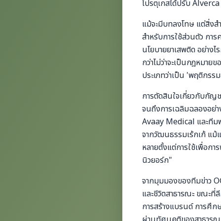
โปรตุเกสได้ปรับ Alverca 
แม้จะมีบทลงโทษ แต่สิ่ง
สำหรับการใช้ส่วนตัว การ
นโยบายยาเสพติด อย่างไรก
กว่าไม่ว่าจะเป็นกฎหมายขอ
ประเภทว่าเป็น 'พฤติกรรม
การตัดสินใจเกี่ยวกับกัญช
จนถึงการเฉลิมฉลองอย่าง
Avaay Medical และทีมฟุต
จากวัฒนธรรมเร้กเก้ แม้แ
หลายตั้งแต่การใช้เพื่อกา
นิวยอร์ก"
จากมุมมองของทีมข่าว OG 
และชีวิตสาธารณะ ขณะที่ล
การสร้างแบรนด์ การศึกษ
ผ่านทัศนคติของสาธารณชน