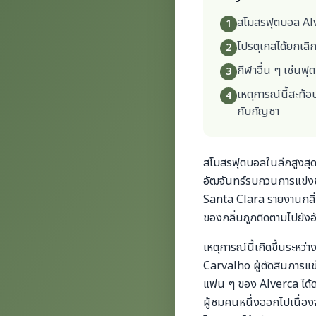
สโมสรฟุตบอล Alv
1
โปรตุเกสได้ยกเลิ
2
กีฬาอื่น ๆ เช่น
3
เหตุการณ์นี้สะท้
4
กับกัญชา
สโมสรฟุตบอลในลีกสูงสุดข
อัฒจันทร์รบกวนการแข่งขั
Santa Clara รายงานกลิ่น
ของกลิ่นถูกติดตามไปยังอ
เหตุการณ์นี้เกิดขึ้นระหว
Carvalho ผู้ตัดสินการแข่
แฟน ๆ ของ Alverca ได้ด
ผู้ชมคนหนึ่งออกไปเนื่อง