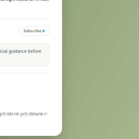
Subscribe
icial guidance before
gch-kkl-nk-ych-rbkwnk-r-