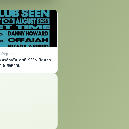
m @epsamui
เฮาส์ระดับโลกที่ SEEN Beach
ี่ 8 สิงหาคม