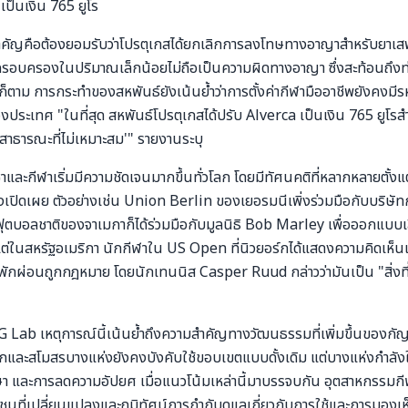
เป็นเงิน 765 ยูโร
สำคัญคือต้องยอมรับว่าโปรตุเกสได้ยกเลิกการลงโทษทางอาญาสำหรับยาเส
ครอบครองในปริมาณเล็กน้อยไม่ถือเป็นความผิดทางอาญา ซึ่งสะท้อนถึงท่าท
็ตาม การกระทำของสหพันธ์ยังเน้นย้ำว่าการตั้งค่ากีฬามืออาชีพยังคงมีร
งประเทศ "ในที่สุด สหพันธ์โปรตุเกสได้ปรับ Alverca เป็นเงิน 765 ยูโรสำห
สาธารณะที่ไม่เหมาะสม'" รายงานระบุ
าและกีฬาเริ่มมีความชัดเจนมากขึ้นทั่วโลก โดยมีทัศนคติที่หลากหลายตั้งแต
เปิดเผย ตัวอย่างเช่น Union Berlin ของเยอรมนีเพิ่งร่วมมือกับบริษ
บอลชาติของจาเมกาก็ได้ร่วมมือกับมูลนิธิ Bob Marley เพื่อออกแบบเสื้
ต่ในสหรัฐอเมริกา นักกีฬาใน US Open ที่นิวยอร์กได้แสดงความคิดเห็นเกี
รพักผ่อนถูกกฎหมาย โดยนักเทนนิส Casper Ruud กล่าวว่ามันเป็น "สิ่งที่เล
Lab เหตุการณ์นี้เน้นย้ำถึงความสำคัญทางวัฒนธรรมที่เพิ่มขึ้นของกัญ
ีกและสโมสรบางแห่งยังคงบังคับใช้ขอบเขตแบบดั้งเดิม แต่บางแห่งกำลังใ
า และการลดความอัปยศ เมื่อแนวโน้มเหล่านี้มาบรรจบกัน อุตสาหกรรมกี
ที่เปลี่ยนแปลงและภูมิทัศน์การกำกับดูแลเกี่ยวกับการใช้และการมอง