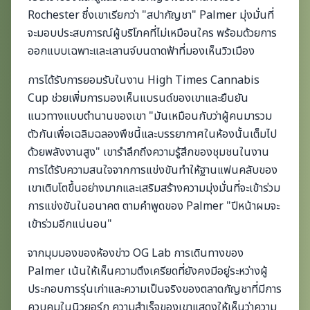
Rochester ซึ่งเขาเรียกว่า "สปากัญชา" Palmer มุ่งมั่นที่
จะมอบประสบการณ์ผู้บริโภคที่ไม่เหมือนใคร พร้อมด้วยการ
ออกแบบเฉพาะและเลานจ์บนดาดฟ้าที่มองเห็นวิวเมือง
การได้รับการยอมรับในงาน High Times Cannabis
Cup ช่วยเพิ่มการมองเห็นแบรนด์ของเขาและยืนยัน
แนวทางแบบตำนานของเขา "มันเหมือนกับว่าผู้คนมารวม
ตัวกันเพื่อเฉลิมฉลองพืชนี้และบรรยากาศในห้องนั้นเต็มไป
ด้วยพลังงานสูง" เขารำลึกถึงความรู้สึกของชุมชนในงาน
การได้รับความสนใจจากการแข่งขันทำให้ฐานแฟนคลับของ
เขาเติบโตขึ้นอย่างมากและเสริมสร้างความมุ่งมั่นที่จะเข้าร่วม
การแข่งขันในอนาคต ตามคำพูดของ Palmer "ปีหน้าผมจะ
เข้าร่วมอีกแน่นอน"
จากมุมมองของห้องข่าว OG Lab การเดินทางของ
Palmer เน้นให้เห็นความตึงเครียดที่ยังคงมีอยู่ระหว่างผู้
ประกอบการรุ่นเก่าและความเป็นจริงของตลาดกัญชาที่มีการ
ควบคุมในนิวยอร์ก ความสำเร็จของเขาแสดงให้เห็นว่าความ