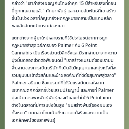
กล่าวว่า "เรากำลังเผชิญกับโทษจำคุก 15 ปีสำหรับสิ่งที่ตอน
นี้ถูกกฎหมายแล้ว" ทักษะ พันธุ์ และความสัมพันธ์ที่เขาสร้าง
ขึ้นในช่วงเวลาที่กัญชายังผิดกฎหมายกลายเป็นแกนหลัก
ของอัตลักษณ์แบรนด์ของเขา
แตกต่างจากผู้มาใหม่หลายรายที่ใช้ประโยชน์จากการถูก
กฎหมายล่าสุด วิธีการของ Palmer กับ 6 Point
Cannabis เป็นเรื่องส่วนตัวลึกซึ้งและมีรากฐานมาจากความ
มุ่งมั่นตลอดชีวิตต่อพืชชนิดนี้ "เราสร้างแบรนด์ของเราบน
พื้นฐานของการเป็นบริษัทที่เน้นจิตวิญญาณและมุ่งหวังที่จะ
รวมชุมชนเข้าด้วยกันและนำผลิตภัณฑ์ที่ดีต่อสุขภาพสู่ตลาด"
Palmer อธิบาย ชื่อแบรนด์ที่ได้รับแรงบันดาลใจจาก
เรขาคณิตศักดิ์สิทธิ์ช่วยเสริมปรัชญานี้ และการที่ Palmer
มุ่งเน้นการเพาะพันธุ์พันธุ์ของตัวเองทำให้ 6 Point แตก
ต่างในตลาดที่มีการแข่งขันสูง "ผมสร้างพันธุ์ของผมเอง
ทั้งหมด" เขากล่าวโดยเน้นถึงความแท้จริงและความเป็น
เอกลักษณ์ของสายพันธุ์