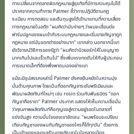
การเปลี่ยนจากตลาดผิดกฎหมายสู่ธุรกิจที่มีการควบคุมไม่ได้
ปราศจากความท้าทาย Palmer ชี้ว่าการปฏิบัติตามกฎ
ระเบียบ การทดสอบ และต้นทุนสูงได้เข้ามาแทนที่ความเสี่ยง
ทางกฎหมายในอดีต "ผมคิดว่ามันง่ายๆ ว่าผมจะเชื่อมต่อ
ฟาร์มปลูกของผมเข้ากับระบบกฎหมายและเริ่มขายกัญชาถูก
กฎหมาย แต่มันแตกต่างอย่างมาก" เขากล่าว นอกจากนี้เขา
ยังวิจารณ์วิธีการของรัฐว่า "ผมคิดว่านิวยอร์กให้ใบอนุญาต
มากเกินไปและเร็วเกินไป" ซึ่งเพิ่มแรงกดดันให้กับผู้ประกอบ
การขนาดเล็กที่ต้องพึ่งพาตนเองอย่างเขา
แม้จะมีอุปสรรคเหล่านี้ Palmer ยังคงยืนหยัดในความมุ่ง
มั่นด้านคุณภาพ โดยเน้นที่ดอกกัญชาระดับพรีเมียมและ
พัฒนาผลิตภัณฑ์ใหม่ๆ เช่น rosin ร่วมกับพันธมิตร "ดอก
กัญชาคือราชา" Palmer ประกาศ แสดงให้เห็นความเชื่อมั่น
ว่าคุณภาพผลิตภัณฑ์คือกุญแจสู่ความอยู่รอดในตลาดที่
แข่งขันสูง ความมั่นใจของเขาชัดเจน: "ผมพร้อมจะเปรียบ
เทียบกัญชาของผมกับกัญชาของใครก็ได้ทุกวัน" ด้วยการ
เป็นเจ้าของและดูแลร้านขายกัญชาในใจกลางเมือง