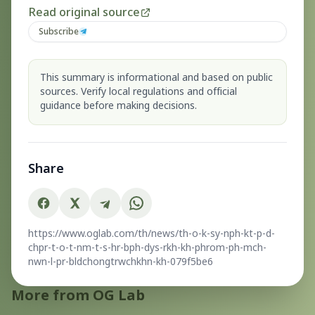
Read original source
Subscribe
This summary is informational and based on public
sources. Verify local regulations and official
guidance before making decisions.
Share
https://www.oglab.com/th/news/th-o-k-sy-nph-kt-p-d-
chpr-t-o-t-nm-t-s-hr-bph-dys-rkh-kh-phrom-ph-mch-
nwn-l-pr-bldchongtrwchkhn-kh-079f5be6
More from OG Lab