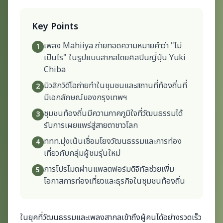
Key Points
เพลง Mahiiya ถ่ายทอดความหมายคำว่า "ไม่
1
เป็นไร" ในรูปแบบสากลโดยศิลปินญี่ปุ่น Yuki
Chiba
มิวสิกวิดีโอถ่ายทำในชุมชนและสถานที่ท้องถิ่นที่
2
มีเอกลักษณ์ของกรุงเทพฯ
ชุมชนท้องถิ่นมีความภาคภูมิใจที่วัฒนธรรมได้
3
รับการเผยแพร่สู่สายตาชาวโลก
ททท.มุ่งเน้นเชื่อมโยงวัฒนธรรมและการท่อง
4
เที่ยวกับกลุ่มผู้ชมรุ่นใหม่
การโปรโมตผ่านแพลตฟอร์มดิจิทัลช่วยเพิ่ม
5
โอกาสการท่องเที่ยวและธุรกิจในชุมชนท้องถิ่น
ในยุคที่วัฒนธรรมและเพลงสากลเข้าถึงผู้คนได้อย่างรวดเร็ว