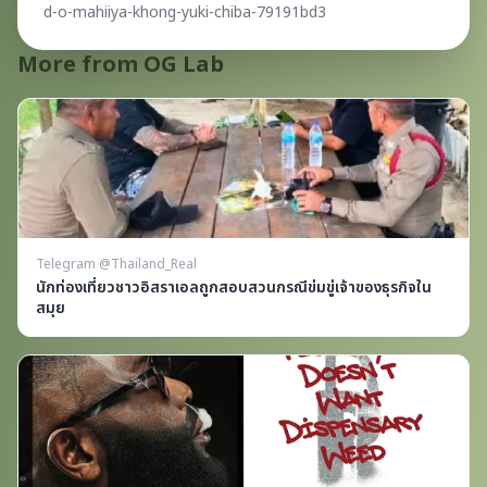
d-o-mahiiya-khong-yuki-chiba-79191bd3
More from OG Lab
Telegram @Thailand_Real
นักท่องเที่ยวชาวอิสราเอลถูกสอบสวนกรณีข่มขู่เจ้าของธุรกิจใน
สมุย