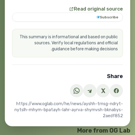
Read original source
Subscribe
This summary is informational and based on public
sources. Verify local regulations and official
guidance before making decisions.
Share
https://www.oglab.com/he/news/ayshh-trnsg-ndryt-
nytslh-mhym-bpatayh-lahr-ayrva-shymvsh-bknabys-
2aedf852
More from OG Lab