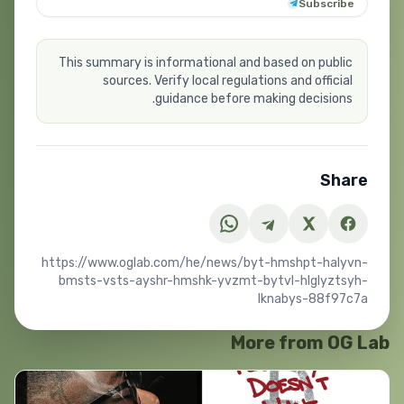
Subscribe
This summary is informational and based on public
sources. Verify local regulations and official
guidance before making decisions.
Share
https://www.oglab.com/he/news/byt-hmshpt-halyvn-
bmsts-vsts-ayshr-hmshk-yvzmt-bytvl-hlglyztsyh-
lknabys-88f97c7a
More from OG Lab