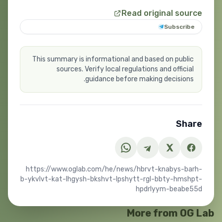
Read original source
Subscribe
This summary is informational and based on public
sources. Verify local regulations and official
guidance before making decisions.
Share
https://www.oglab.com/he/news/hbrvt-knabys-barh-
b-ykvlvt-kat-lhgysh-bkshvt-lpshytt-rgl-bbty-hmshpt-
hpdrlyym-beabe55d
More from OG Lab