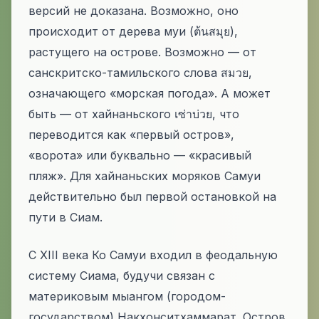
версий не доказана. Возможно, оно
происходит от дерева
муи
(ต้นสมุย),
растущего на острове. Возможно — от
санскритско-тамильского слова สมวย,
означающего «морская погода». А может
быть — от хайнаньского เซ่าบ่วย, что
переводится как «первый остров»,
«ворота» или буквально — «красивый
пляж». Для хайнаньских моряков Самуи
действительно был первой остановкой на
пути в Сиам.
С XIII века Ко Самуи входил в феодальную
систему Сиама, будучи связан с
материковым
мыангом
(городом-
государством) Накхонситхаммарат. Остров