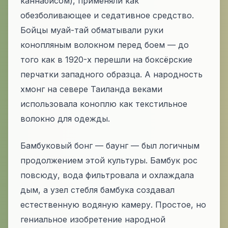
каннабисом), применяли как
обезболивающее и седативное средство.
Бойцы муай-тай обматывали руки
конопляным волокном перед боем — до
того как в 1920-х перешли на боксёрские
перчатки западного образца. А народность
хмонг на севере Таиланда веками
использовала коноплю как текстильное
волокно для одежды.
Бамбуковый бонг —
баунг
— был логичным
продолжением этой культуры. Бамбук рос
повсюду, вода фильтровала и охлаждала
дым, а узел стебля бамбука создавал
естественную водяную камеру. Простое, но
гениальное изобретение народной