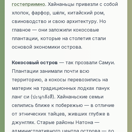
гостеприимно
. Хайнаньцы привезли с собой
хлопок, фарфор, шёлк, китайский ром,
свиноводство и свою архитектуру. Но
главное — они заложили кокосовые
плантации, которые на столетия стали
основой экономики острова.
Кокосовый остров
— так прозвали Самуи.
Плантации занимали почти всю
территорию, а кокосы перевозились на
материк на традиционных лодках
панук
ланг си
(ปะนุกลังสี). Хайнаньские семьи
селились ближе к побережью — в отличие
от этнических тайцев, живших глубже в
джунглях. Старые районы Натона —
административного центра острова — до