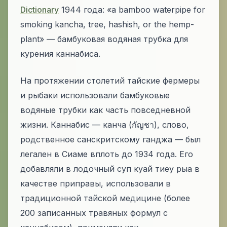
Dictionary
1944 года:
«a bamboo waterpipe for
smoking kancha, tree, hashish, or the hemp-
plant»
— бамбуковая водяная трубка для
курения каннабиса.
На протяжении столетий тайские фермеры
и рыбаки использовали бамбуковые
водяные трубки как часть повседневной
жизни. Каннабис —
канча
(กัญชา), слово,
родственное санскритскому
ганджа
— был
легален в Сиаме вплоть до 1934 года. Его
добавляли в лодочный суп
куай тиеу рыа
в
качестве приправы, использовали в
традиционной тайской медицине (более
200 записанных травяных формул с