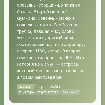
обезьяны-сборщики, японская
база во Второй мировой,
мумифицированный монах в
солнечных очках, бамбуковая
трубка, давшая миру слово
«бонг», один упрямый врач,
построивший частный аэропорт,
и сериал HBO, который взорвал
поисковые запросы на 88%. Это
история Ко Самуи — острова,
который менялся медленнее всех,
а потом быстрее всех.
9 апреля 2026 г.
Лаборант
#
Культура
#
Путешествия
#
Каннабис