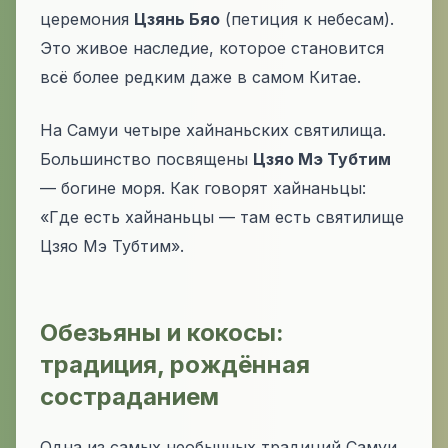
церемония
Цзянь Бяо
(петиция к небесам).
Это живое наследие, которое становится
всё более редким даже в самом Китае.
На Самуи четыре хайнаньских святилища.
Большинство посвящены
Цзяо Мэ Тубтим
— богине моря. Как говорят хайнаньцы:
«Где есть хайнаньцы — там есть святилище
Цзяо Мэ Тубтим»
.
Обезьяны и кокосы:
традиция, рождённая
состраданием
Одна из самых необычных традиций Самуи